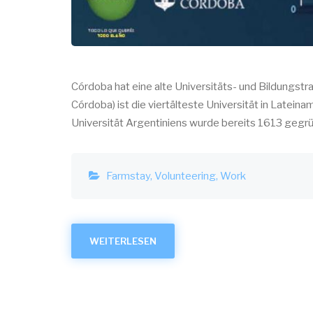
Córdoba hat eine alte Universitäts- und Bildungstra
Córdoba) ist die viertälteste Universität in Latein
Universität Argentiniens wurde bereits 1613 gegr
Farmstay
Volunteering
Work
WEITERLESEN
ÜBER
SPRACHTOURISMUS
IN
CÓRDOBA