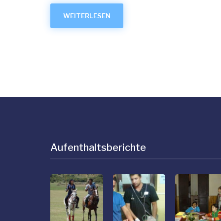
WEITERLESEN
ÜBER
TOURISMUS
IN
DER
PROVINZ
CÓRDOBA
Aufenthaltsberichte