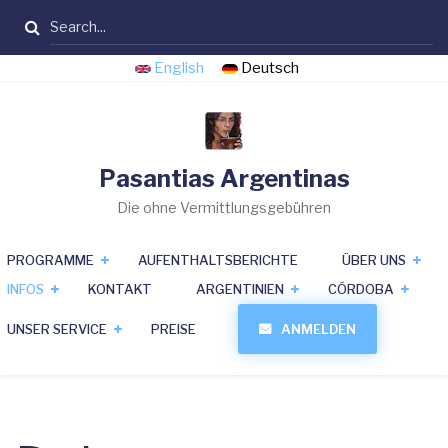
Direkt
Suche
zum
Inhalt
English
Deutsch
Pasantias Argentinas
Die ohne Vermittlungsgebühren
PROGRAMME
AUFENTHALTSBERICHTE
ÜBER UNS
INFOS
KONTAKT
ARGENTINIEN
CÓRDOBA
UNSER SERVICE
PREISE
ANMELDEN